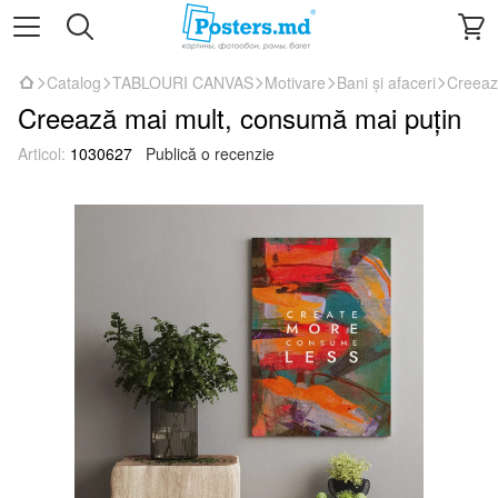
Catalog
TABLOURI CANVAS
Motivare
Bani și afaceri
Creeaz
Creează mai mult, consumă mai puțin
Articol:
1030627
Publică o recenzie