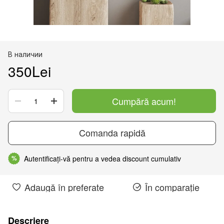
В наличии
350Lei
Cumpără acum!
Comanda rapidă
Autentificați-vă pentru a vedea discount cumulativ
%
Adaugă în preferate
În comparație
Descriere