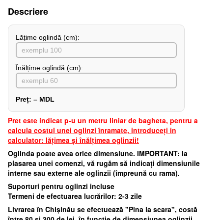
Descriere
Lățime oglindă (cm):
Înălțime oglindă (cm):
Preț:
–
MDL
Pret este indicat p-u un metru liniar de bagheta, pentru a
calcula costul unei oglinzi înramate, introduceți in
calculator: lățimea și înălțimea oglinzii!
Oglinda poate avea orice dimensiune. IMPORTANT: la
plasarea unei comenzi, vă rugăm să indicați dimensiunile
interne sau externe ale oglinzii (împreună cu rama).
Suporturi pentru oglinzi incluse
Termeni de efectuarea lucrărilor: 2-3 zile
Livrarea în Chișinău se efectuează "Pina la scara", costă
între 80 și 300 de lei, în funcție de dimensiunea oglinzii.