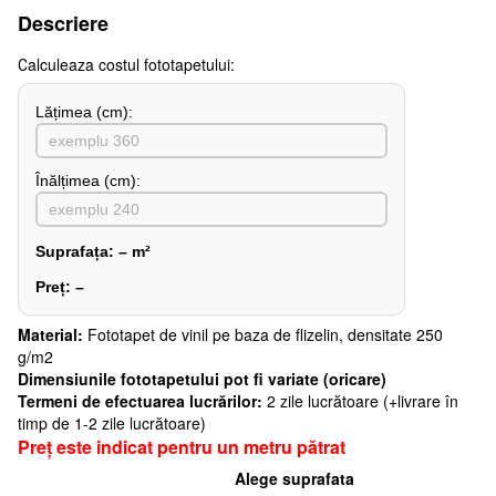
Descriere
Сalculeaza costul fototapetului:
Lățimea (сm):
Înălțimea (cm):
Suprafața:
–
m²
Preț:
–
Material:
Fototapet de vinil pe baza de flizelin, densitate 250
g/m2
Dimensiunile fototapetului pot fi variate (oricare)
Termeni de efectuarea lucrărilor:
2 zile lucrătoare (+livrare în
timp de 1-2 zile lucrătoare)
Preț este indicat pentru un metru pătrat
Alege suprafata