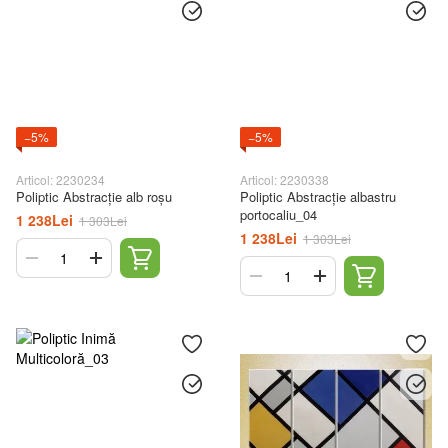
−5%
−5%
Articol: 2230234
Articol: 2230338
Poliptic Abstracție alb roșu
Poliptic Abstracție albastru
portocaliu_04
1 238Lei
1 303Lei
1 238Lei
1 303Lei