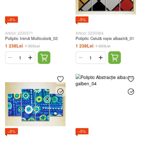
−5%
−5%
Articol: 2230371
Articol: 2230364
Poliptic Inimă Multicoloră_03
Poliptic Celulă roșie albastră_01
1 238Lei
1 238Lei
1 303Lei
1 303Lei
−5%
−5%