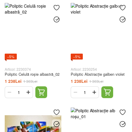
−5%
−5%
Articol: 2230374
Articol: 2230254
Poliptic Celulă roșie albastră_02
Poliptic Abstracție galben violet
1 238Lei
1 238Lei
1 303Lei
1 303Lei