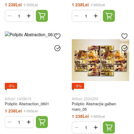
1 238Lei
1 238Lei
1 303Lei
1 303Lei
−5%
−5%
Articol: 1409615
Articol: 2230250
Poliptic Abstraction_0601
Poliptic Abstracție galben
maro_05
1 238Lei
1 303Lei
1 238Lei
1 303Lei