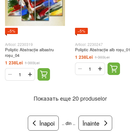
−5%
−5%
Articol: 2230319
Articol: 2230247
Poliptic Abstracție albastru
Poliptic Abstracție alb roșu_01
roșu_04
1 238Lei
1 303Lei
1 238Lei
1 303Lei
Показать еще 20 produselor
Înapoi
Înainte
.. din ..