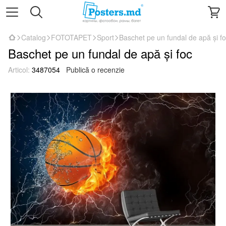
Catalog
FOTOTAPET
Sport
Baschet pe un fundal de apă și f
Baschet pe un fundal de apă și foc
Articol:
3487054
Publică o recenzie