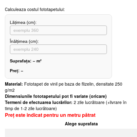
Сalculeaza costul fototapetului:
Lățimea (сm):
Înălțimea (cm):
Suprafața:
–
m²
Preț:
–
Material:
Fototapet de vinil pe baza de flizelin, densitate 250
g/m2
Dimensiunile fototapetului pot fi variate (oricare)
Termeni de efectuarea lucrărilor:
2 zile lucrătoare (+livrare în
timp de 1-2 zile lucrătoare)
Preț este indicat pentru un metru pătrat
Alege suprafata