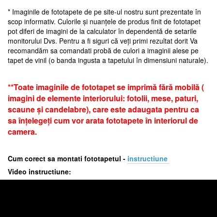
* Imaginile de fototapete de pe site-ul nostru sunt prezentate în
scop informativ. Culorile și nuanțele de produs finit de fototapet
pot diferi de imagini de la calculator în dependentă de setarile
monitorului Dvs. Pentru a fi siguri că veți primi rezultat dorit Va
recomandăm sa comandati probă de culori a imaginii alese pe
tapet de vinil (o banda ingusta a tapetului în dimensiuni naturale).
**Toate imaginile de fototapet se imprimă fără mobilă (
imagini de elemente interiorului: fotolii, mese, paturi,
scaune și candelabre), care este adaugata pentru ca
sa înțelegeți cum vor arata fototapete în interiorul de
camera.
Cum corect sa montati fototapetul -
i
nstructiune
Video instructiune: