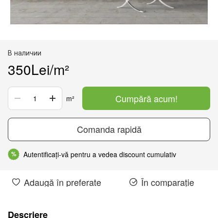
В наличии
350Lei/m²
Cumpără acum!
m²
Comanda rapidă
Autentificați-vă pentru a vedea discount cumulativ
%
Adaugă în preferate
În comparație
Descriere