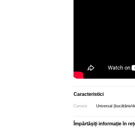
Caracteristici
Camera
Universal (bucătărie/d
Împărtășiți informație în reț