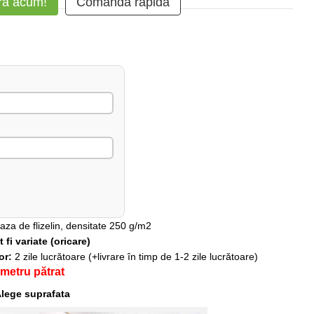
ă acum!
Comanda rapidă
baza de flizelin, densitate 250 g/m2
fi variate (oricare)
lor:
2 zile lucrătoare (+livrare în timp de 1-2 zile lucrătoare)
 metru pătrat
lege suprafata