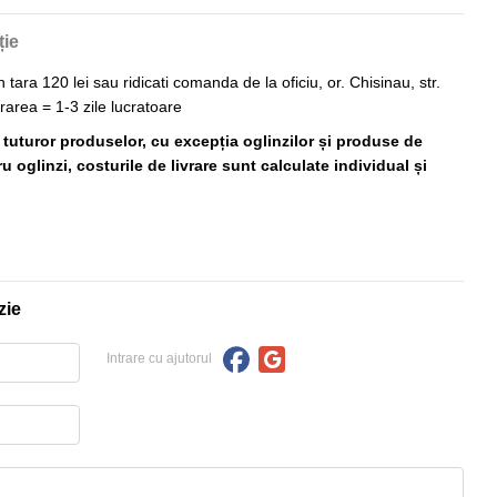
ție
n tara 120 lei sau ridicati comanda de la oficiu, or. Chisinau, str.
vrarea = 1-3 zile lucratoare
ă tuturor produselor, cu excepția oglinzilor și produse de
 oglinzi, costurile de livrare sunt calculate individual și
zie
Intrare cu ajutorul