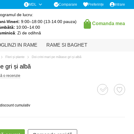
Comparare
MDL
Preferințe
Intrare
ogramul de lucru:
ni-Vineri:
9:00–18:00 (13-14:00 pauza)
Comanda mea
âmbătă:
10:00–14:00
uminică
: Zi de odihnă
GLINZI IN RAME
RAME SI BAGHET
Flori și plante
Doi crini mari pe mătase gri și albă
e gri și albă
că o recenzie
 discount cumulativ