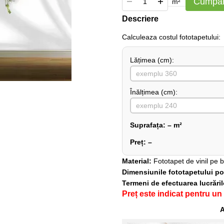
Cumpăr
m²
Descriere
Сalculeaza costul fototapetului:
Lățimea (сm):
Înălțimea (cm):
Suprafața:
–
m²
Preț:
–
Material:
Fototapet de vinil pe 
Dimensiunile fototapetului pot 
Termeni de efectuarea lucrări
Preț este indicat pentru un
A