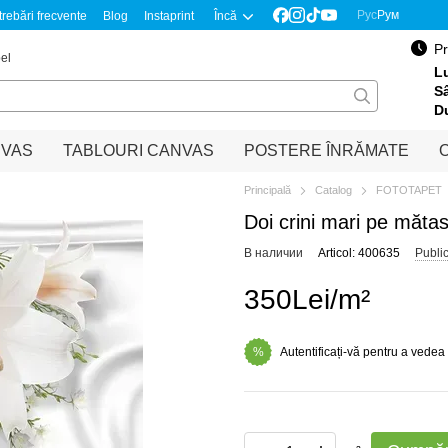
Рус
Рум
trebări frecvente
Blog
Instaprint
Încă
Pr
el
Lu
S
D
NVAS
TABLOURI CANVAS
POSTERE ÎNRĂMATE
O
Principală
Catalog
FOTOTAPET
Doi crini mari pe mătas
В наличии
Articol: 400635
Publi
350Lei/m²
Autentificați-vă pentru a vedea
%