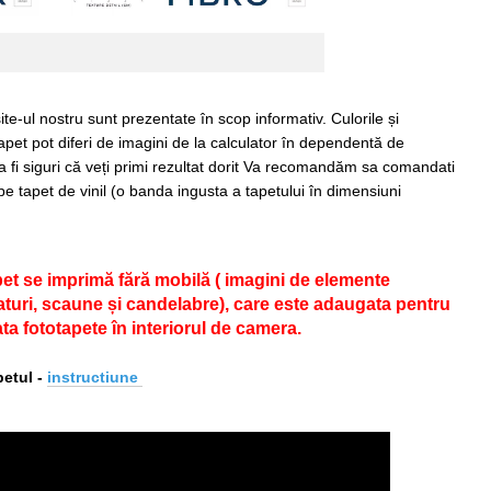
ite-ul nostru sunt prezentate în scop informativ. Culorile și
apet pot diferi de imagini de la calculator în dependentă de
 a fi siguri că veți primi rezultat dorit Va recomandăm sa comandati
pe tapet de vinil (o banda ingusta a tapetului în dimensiuni
pet se imprimă fără mobilă ( imagini de elemente
 paturi, scaune și candelabre), care este adaugata pentru
ta fototapete în interiorul de camera.
etul -
i
nstructiune