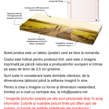
Acest produs este un tablou (poster) care se face la comanda.
Costul este indicat pentru produsul finit, care este o imagine
imprimată pe pânză naturala a producatorilor europeni si intinsa
pe șasiu de lemn de 2,5 cm grosime.
Sunt luate în considerare toate dorințele clientului, de la
dimensiunea tabloului până la editarea imaginii în sine.
Pentru a crea o imagine cu forme și dimensiuni nestandard,
trimiteți un e-mail cu cerințele dvs. la
info@posters.md
* Imaginile picturilor postate pe site sunt prezentate doar în scop
informativ. Culorile și nuanțele picturii finite pot diferi ușor de
imagini, în funcție de setările individuale ale monitorului /