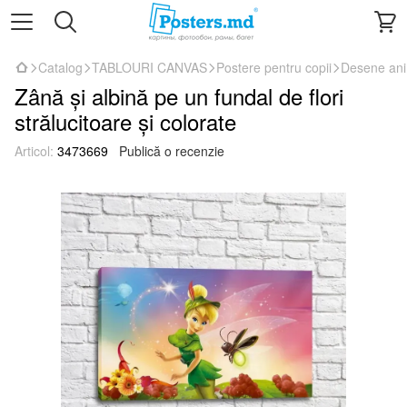
Catalog
TABLOURI CANVAS
Postere pentru copii
Desene an
Zână și albină pe un fundal de flori
strălucitoare și colorate
Articol:
3473669
Publică o recenzie