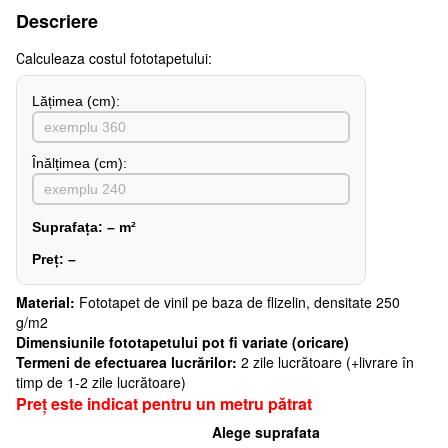
Descriere
Сalculeaza costul fototapetului:
Lățimea (сm):
Înălțimea (cm):
Suprafața:
–
m²
Preț:
–
Material:
Fototapet de vinil pe baza de flizelin, densitate 250
g/m2
Dimensiunile fototapetului pot fi variate (oricare)
Termeni de efectuarea lucrărilor:
2 zile lucrătoare (+livrare în
timp de 1-2 zile lucrătoare)
Preț este indicat pentru un metru pătrat
Alege suprafata