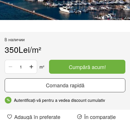
В наличии
350Lei/m²
Cumpără acum!
m²
Comanda rapidă
Autentificați-vă pentru a vedea discount cumulativ
%
Adaugă în preferate
În comparație