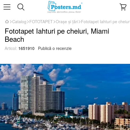
Catalog
FOTOTAPET
Orașe și țări
Fototapet Iahturi pe cheiu
Fototapet Iahturi pe cheiuri, Miami
Beach
Articol:
1651910
Publică o recenzie