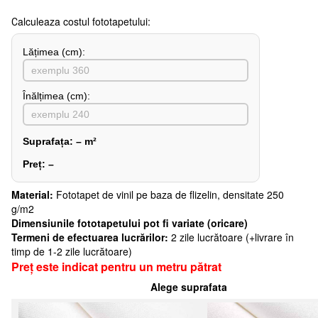
Сalculeaza costul fototapetului:
Lățimea (сm):
Înălțimea (cm):
Suprafața:
–
m²
Preț:
–
Material:
Fototapet de vinil pe baza de flizelin, densitate 250
g/m2
Dimensiunile fototapetului pot fi variate (oricare)
Termeni de efectuarea lucrărilor:
2 zile lucrătoare (+livrare în
timp de 1-2 zile lucrătoare)
Preț este indicat pentru un metru pătrat
Alege suprafata