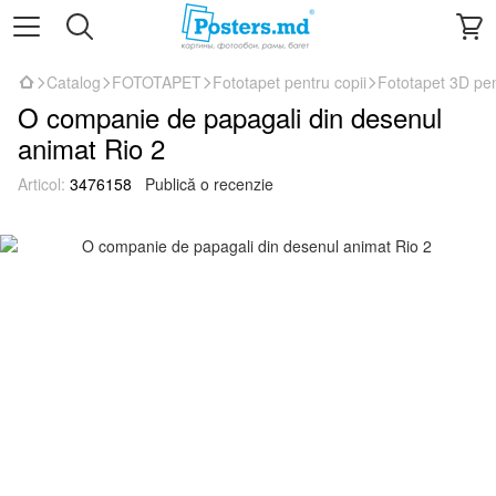
Catalog
FOTOTAPET
Fototapet pentru copii
Fototapet 3D pen
O companie de papagali din desenul
animat Rio 2
Articol:
3476158
Publică o recenzie