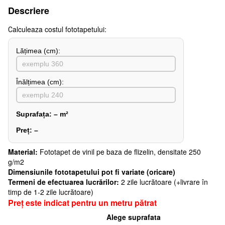
Descriere
Сalculeaza costul fototapetului:
Lățimea (сm):
Înălțimea (cm):
Suprafața:
–
m²
Preț:
–
Material:
Fototapet de vinil pe baza de flizelin, densitate 250
g/m2
Dimensiunile fototapetului pot fi variate (oricare)
Termeni de efectuarea lucrărilor:
2 zile lucrătoare (+livrare în
timp de 1-2 zile lucrătoare)
Preț este indicat pentru un metru pătrat
Alege suprafata