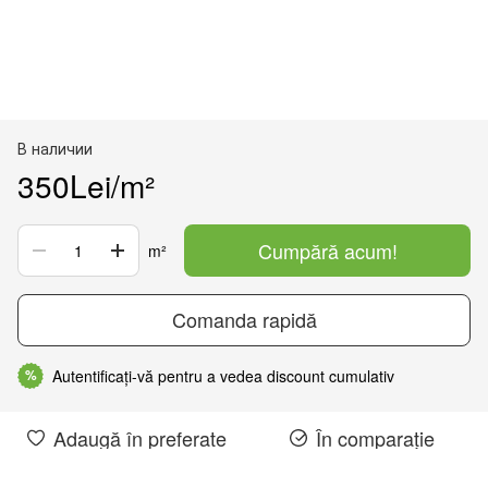
В наличии
350Lei/m²
Cumpără acum!
m²
Comanda rapidă
Autentificați-vă pentru a vedea discount cumulativ
%
Adaugă în preferate
În comparație