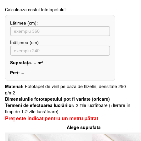
Сalculeaza costul fototapetului:
Lățimea (сm):
Înălțimea (cm):
Suprafața:
–
m²
Preț:
–
Material:
Fototapet de vinil pe baza de flizelin, densitate 250
g/m2
Dimensiunile fototapetului pot fi variate (oricare)
Termeni de efectuarea lucrărilor:
2 zile lucrătoare (+livrare în
timp de 1-2 zile lucrătoare)
Preț este indicat pentru un metru pătrat
Alege suprafata