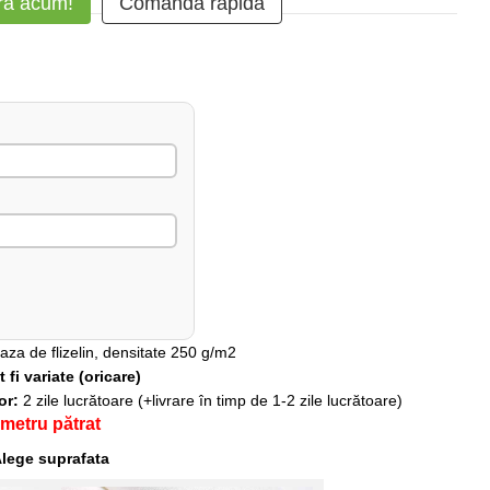
ă acum!
Comanda rapidă
baza de flizelin, densitate 250 g/m2
fi variate (oricare)
lor:
2 zile lucrătoare (+livrare în timp de 1-2 zile lucrătoare)
 metru pătrat
lege suprafata