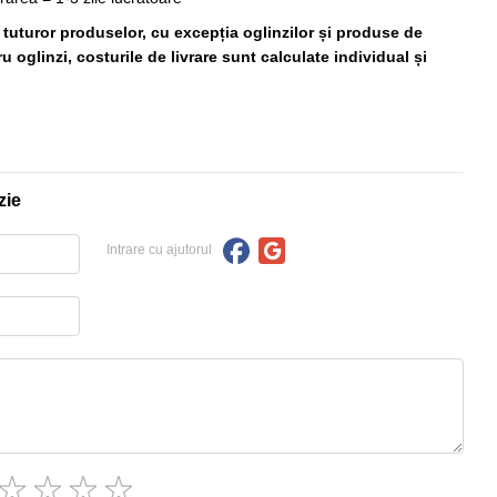
ă tuturor produselor, cu excepția oglinzilor și produse de
 oglinzi, costurile de livrare sunt calculate individual și
zie
Intrare cu ajutorul