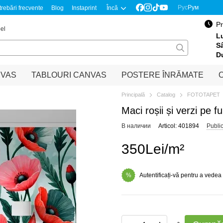
Рус
Рум
trebări frecvente
Blog
Instaprint
Încă
Pr
el
Lu
S
D
NVAS
TABLOURI CANVAS
POSTERE ÎNRĂMATE
O
Principală
Catalog
FOTOTAPET
Maci roșii și verzi pe f
В наличии
Articol: 401894
Publi
350Lei/m²
Autentificați-vă pentru a vedea
%