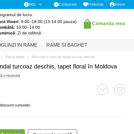
Comparare
MDL
Preferințe
Intrare
ogramul de lucru:
ni-Vineri:
9:00–18:00 (13-14:00 pauza)
Comanda mea
âmbătă:
10:00–14:00
uminică
: Zi de odihnă
GLINZI IN RAME
RAME SI BAGHET
Flori și plante
Maci roșii și verzi pe fundal turcoaz deschis
undal turcoaz deschis, tapet floral în Moldova
că o recenzie
 discount cumulativ