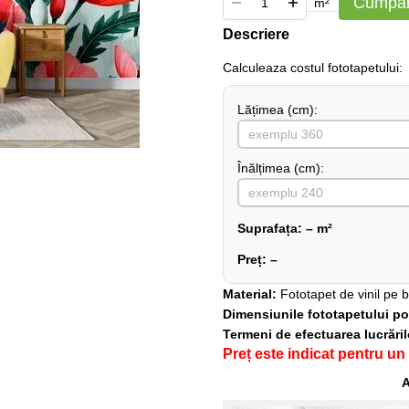
Cumpăr
m²
Descriere
Сalculeaza costul fototapetului:
Lățimea (сm):
Înălțimea (cm):
Suprafața:
–
m²
Preț:
–
Material:
Fototapet de vinil pe 
Dimensiunile fototapetului pot 
Termeni de efectuarea lucrări
Preț este indicat pentru un
A