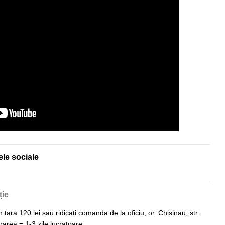
ele sociale
ție
n tara 120 lei sau ridicati comanda de la oficiu, or. Chisinau, str.
vrarea = 1-3 zile lucratoare