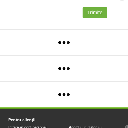
Trimite
Pentru clienții
Intrare în cont personal
Acordul utilizatorului