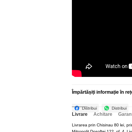
Împărtășiți informație în reț
Distribui
Distribui
Livrare
Achitare
Garan
Livrarea prin Chisinau 80 lei, pri
Mitropolit Dosoftei 122, of. 4. Li