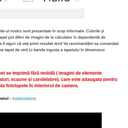
ite-ul nostru sunt prezentate în scop informativ. Culorile și
apet pot diferi de imagini de la calculator în dependentă de
 a fi siguri că veți primi rezultat dorit Va recomandăm sa comandati
pe tapet de vinil (o banda ingusta a tapetului în dimensiuni
pet se imprimă fără mobilă ( imagini de elemente
 paturi, scaune și candelabre), care este adaugata pentru
ta fototapete în interiorul de camera.
etul -
i
nstructiune