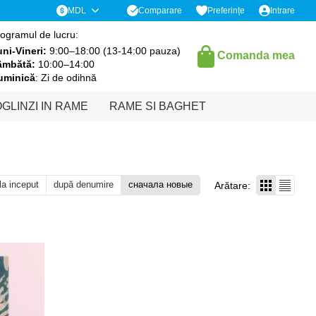
Comparare
MDL
Preferințe
Intrare
ogramul de lucru:
ni-Vineri:
9:00–18:00 (13-14:00 pauza)
Comanda mea
âmbătă:
10:00–14:00
uminică
: Zi de odihnă
GLINZI IN RAME
RAME SI BAGHET
 la inceput
după denumire
сначала новые
Arătare: