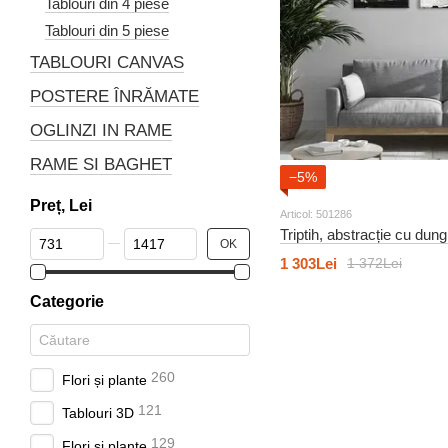
Tablouri din 4 piese
Tablouri din 5 piese
TABLOURI CANVAS
POSTERE ÎNRĂMATE
OGLINZI IN RAME
RAME SI BAGHET
−5%
Preț, Lei
Articol: 501286
Triptih, abstracție cu dung
De la Preț, Lei
Până la Preț, Lei
OK
1 303Lei
1 372Lei
Categorie
260
Flori și plante
121
Tablouri 3D
129
Flori și plante