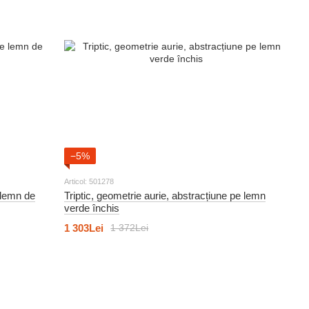
−5%
Articol: 501278
 lemn de
Triptic, geometrie aurie, abstracțiune pe lemn
verde închis
1 303Lei
1 372Lei