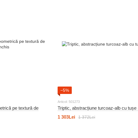
−5%
Articol: 501273
etrică pe textură de
Triptic, abstracțiune turcoaz-alb cu tușe 
1 303Lei
1 372Lei