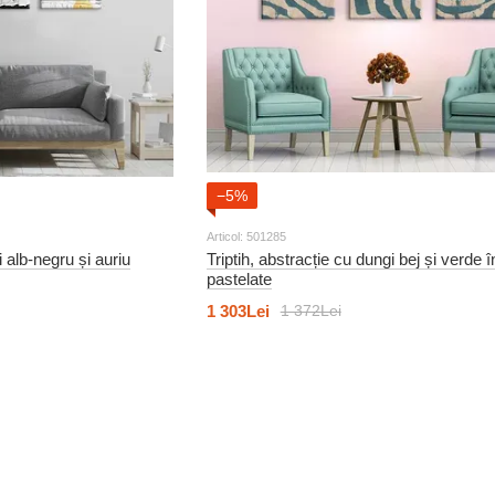
−5%
Articol: 501285
i alb-negru și auriu
Triptih, abstracție cu dungi bej și verde î
pastelate
1 303Lei
1 372Lei