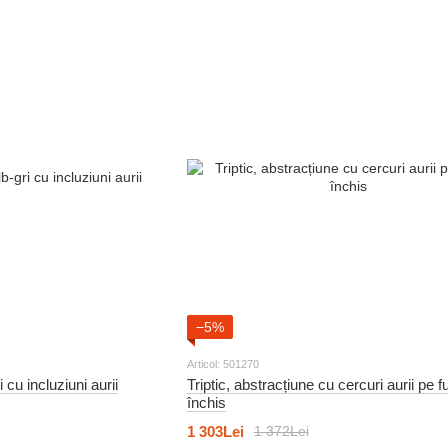
−5%
Articol: 501270
i cu incluziuni aurii
Triptic, abstracțiune cu cercuri aurii pe f
închis
1 303Lei
1 372Lei