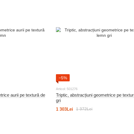
−5%
Articol: 501276
trice aurii pe textură de
Triptic, abstracțiuni geometrice pe textu
gri
1 303Lei
1 372Lei