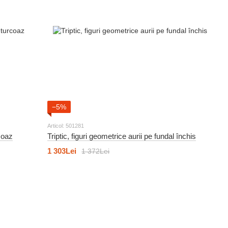
−5%
Articol: 501281
coaz
Triptic, figuri geometrice aurii pe fundal închis
1 303Lei
1 372Lei