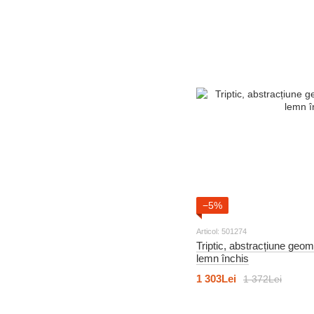
52
Lumea animalelor
193
Alimente și băuturi
31
Pentru copii
61
Lumea animalelor
6
Scene și personaje
152
Abstracție
65
Pentru copii
60
Pictura modernă
−5%
Articol: 501274
Triptic, abstracțiune geom
lemn închis
1 303Lei
1 372Lei