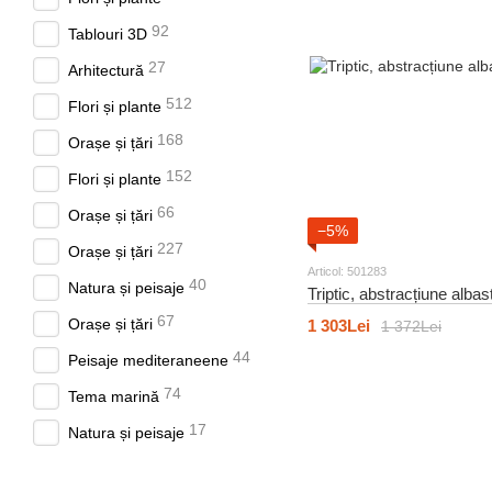
92
Tablouri 3D
27
Arhitectură
512
Flori și plante
168
Orașe și țări
152
Flori și plante
66
Orașe și țări
−5%
227
Orașe și țări
Articol: 501283
40
Natura și peisaje
Triptic, abstracțiune alba
67
Orașe și țări
1 303Lei
1 372Lei
44
Peisaje mediteraneene
74
Tema marină
17
Natura și peisaje
20
Accente turcoaz