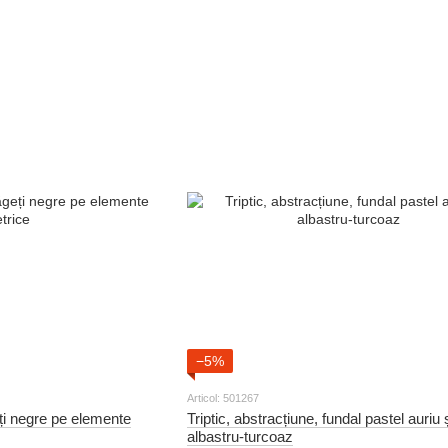
−5%
Articol: 501267
eți negre pe elemente
Triptic, abstracțiune, fundal pastel auriu 
albastru-turcoaz