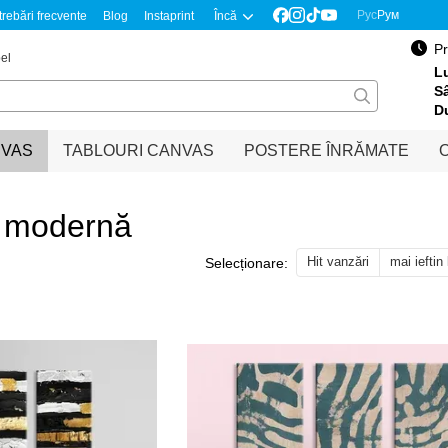
Рус
Рум
trebări frecvente
Blog
Instaprint
Încă
Pr
el
Lu
S
D
NVAS
TABLOURI CANVAS
POSTERE ÎNRĂMATE
O
e modernă
Hit vanzări
mai ieftin
Selecționare: