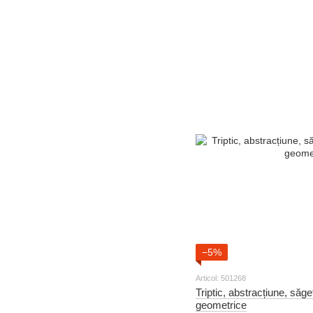
−5%
Articol: 501268
Triptic, abstracțiune, săg
geometrice