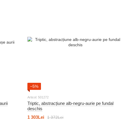
−5%
Articol: 501272
aurii
Triptic, abstracțiune alb-negru-aurie pe fundal
deschis
1 303Lei
1 372Lei