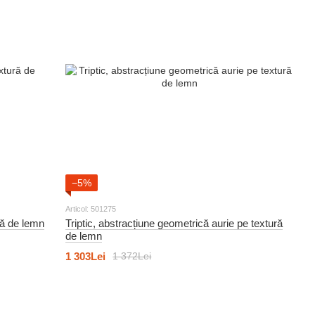
−5%
Articol: 501275
ră de lemn
Triptic, abstracțiune geometrică aurie pe textură
de lemn
1 303Lei
1 372Lei