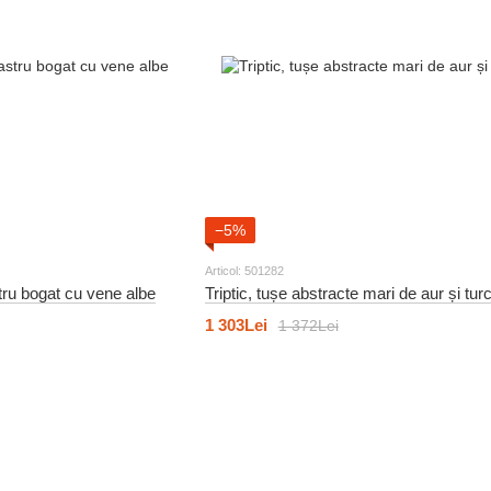
−5%
Articol: 501282
stru bogat cu vene albe
Triptic, tușe abstracte mari de aur și tur
1 303Lei
1 372Lei