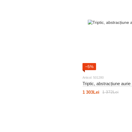
32
Oameni și celebrități
96
Flori pictate
13
Scene și personaje
43
Tema marină
37
Natura și peisaje
73
Alimente și băuturi
62
Alimente și băuturi
−5%
34
Turnuri si zgarie-nori
Articol: 501280
157
Abstracție
Triptic, abstracțiune aurie
28
Natura și peisaje
1 303Lei
1 372Lei
41
Lumea animalelor
27
Lumea animalelor
145
Tema marină
78
Provence