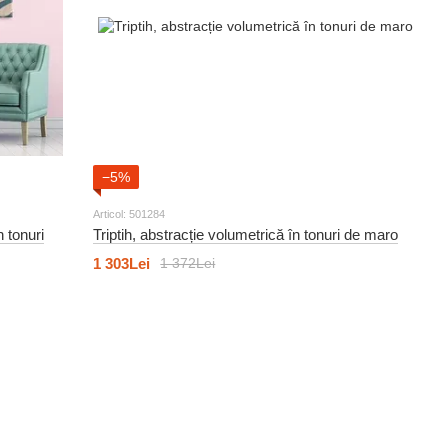
−5%
Articol: 501284
n tonuri
Triptih, abstracție volumetrică în tonuri de maro
1 303Lei
1 372Lei