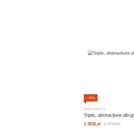
−5%
Articol: 501271
Triptic, abstracțiune alb-gr
1 303Lei
1 372Lei