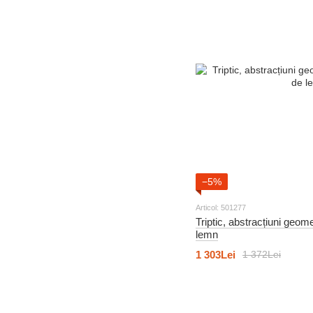
9
Alb-negru și retro
44
Abstracție
21
Moda și stil
192
Tema marină
107
Abstracție
3
Alb-negru și retro
192
Alimente și băuturi
6
Alb-negru și retro
−5%
105
Pentru copii
Articol: 501277
Triptic, abstracțiuni geome
32
Pentru copii
lemn
32
Retro și vintage
1 303Lei
1 372Lei
18
Scene și personaje
8
Scene și personaje