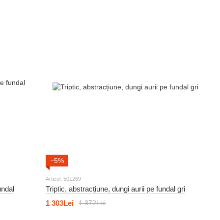
−5%
Articol: 501269
undal
Triptic, abstracțiune, dungi aurii pe fundal gri
1 303Lei
1 372Lei