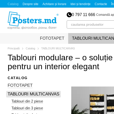
Mergi la conținutul principal
Catalog
Despre site
Achitare și livrare
Idei și tendințe
Contacte
În
0 797 11 666
Comandă ap
FOTOTAPET
TABLOURI MULTICA
Principală
Catalog
TABLOURI MULTICANVAS
Tablouri modulare – o soluți
pentru un interior elegant
CATALOG
FOTOTAPET
TABLOURI MULTICANVAS
Tablouri din 2 piese
Tablouri din 3 piese