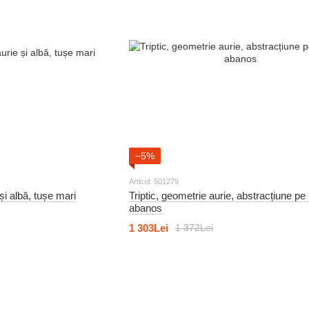
−5%
Articol: 501279
 și albă, tușe mari
Triptic, geometrie aurie, abstracțiune pe
abanos
1 303Lei
1 372Lei