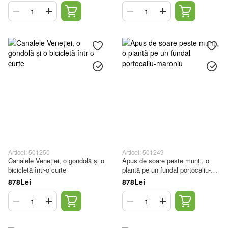
Articol: 501250
Articol: 501249
Canalele Veneției, o gondolă și o
Apus de soare peste munți, o
bicicletă într-o curte
plantă pe un fundal portocaliu-
maroniu
878Lei
878Lei