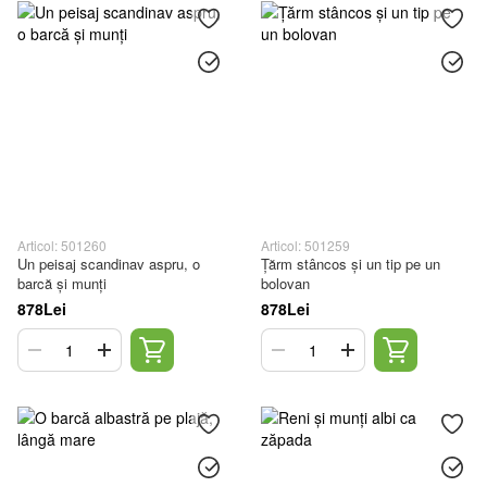
Articol: 501260
Articol: 501259
Un peisaj scandinav aspru, o
Țărm stâncos și un tip pe un
barcă și munți
bolovan
878Lei
878Lei