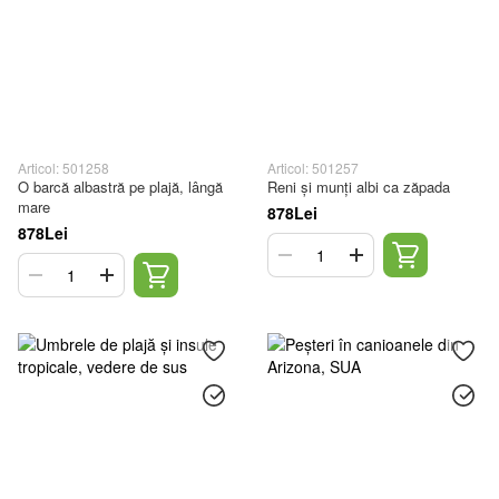
Articol: 501258
Articol: 501257
O barcă albastră pe plajă, lângă
Reni și munți albi ca zăpada
mare
878Lei
878Lei