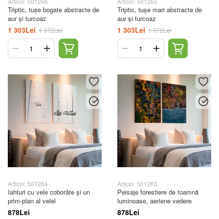
Articol: 501266
Articol: 501265
Triptic, tușe bogate abstracte de
Triptic, tușe mari abstracte de
aur și turcoaz
aur și turcoaz
1 303Lei
1 303Lei
1 372Lei
1 372Lei
Articol: 501264
Articol: 501263
Iahturi cu vele coborâte și un
Peisaje forestiere de toamnă
prim-plan al velei
luminoase, aeriene vedere
878Lei
878Lei