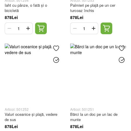
Articol: 501254
Articol: 501253
Iaht cu pânze, o fată și o
Palmieri pe plajă pe un cer
bicicletă
turcoaz închis
878Lei
878Lei
Articol: 501252
Articol: 501251
Valuri oceanice și plajă, vedere
Bărci la un doc pe un lac de
de sus
munte
878Lei
878Lei