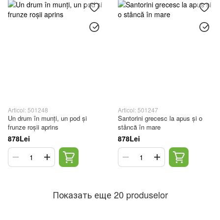
Articol: 501248
Articol: 501247
Un drum în munți, un pod și
Santorini grecesc la apus și o
frunze roșii aprins
stâncă în mare
878Lei
878Lei
Показать еще 20 produselor