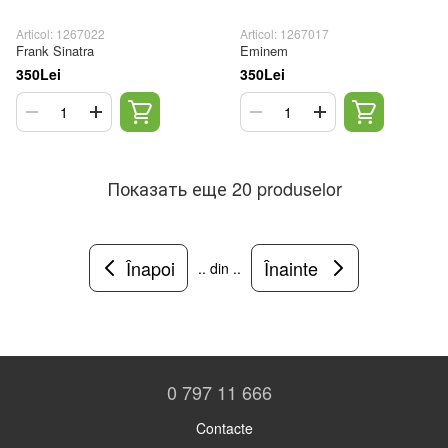
Articol: 1267022
Articol: 1267017
Frank Sinatra
Eminem
350Lei
350Lei
Показать еще 20 produselor
Înapoi
Înainte
.. din ..
0 797 11 666
Contacte