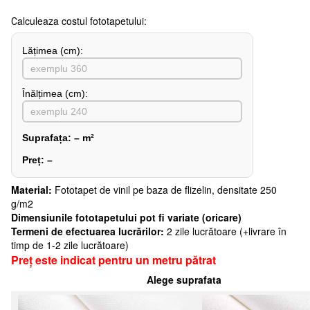
Сalculeaza costul fototapetului:
Lățimea (сm):
Înălțimea (cm):
Suprafața:
–
m²
Preț:
–
Material:
Fototapet de vinil pe baza de flizelin, densitate 250
g/m2
Dimensiunile fototapetului pot fi variate (oricare)
Termeni de efectuarea lucrărilor:
2 zile lucrătoare (+livrare în
timp de 1-2 zile lucrătoare)
Preț este indicat pentru un metru pătrat
Alege suprafata