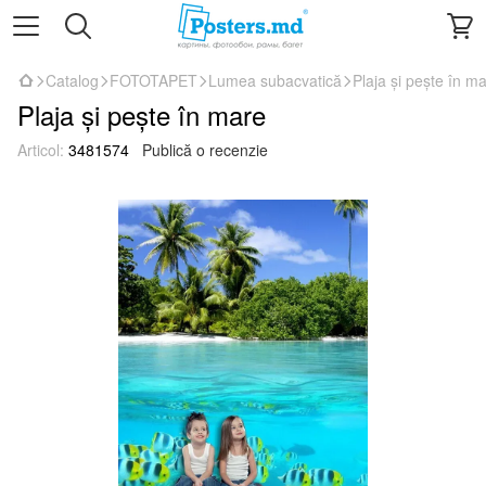
Catalog
FOTOTAPET
Lumea subacvatică
Plaja și pește în m
Plaja și pește în mare
Articol:
3481574
Publică o recenzie