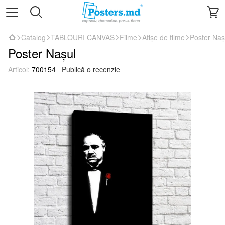
Catalog
TABLOURI CANVAS
Filme
Afișe de filme
Poster Naș
Poster Nașul
Articol:
700154
Publică o recenzie