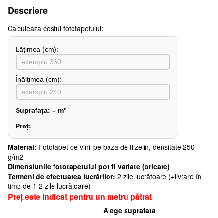
Descriere
Сalculeaza costul fototapetului:
Lățimea (сm):
Înălțimea (cm):
Suprafața:
–
m²
Preț:
–
Material:
Fototapet de vinil pe baza de flizelin, densitate 250
g/m2
Dimensiunile fototapetului pot fi variate (oricare)
Termeni de efectuarea lucrărilor:
2 zile lucrătoare (+livrare în
timp de 1-2 zile lucrătoare)
Preț este indicat pentru un metru pătrat
Alege suprafata