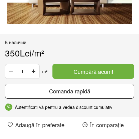
В наличии
350Lei/m²
Cumpără acum!
m²
Comanda rapidă
Autentificați-vă pentru a vedea discount cumulativ
%
Adaugă în preferate
În comparație