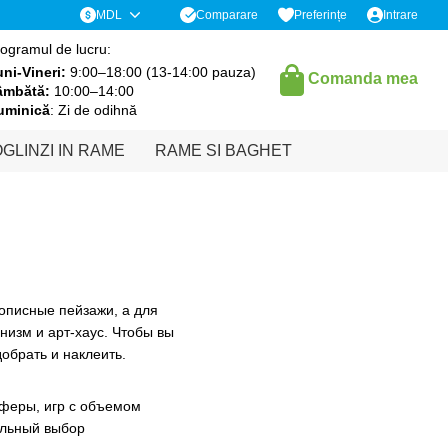
Comparare
MDL
Preferințe
Intrare
ogramul de lucru:
ni-Vineri:
9:00–18:00 (13-14:00 pauza)
Comanda mea
âmbătă:
10:00–14:00
uminică
: Zi de odihnă
GLINZI IN RAME
RAME SI BAGHET
писные пейзажи, а для
низм и арт-хаус. Чтобы вы
обрать и наклеить.
сферы, игр с объемом
ильный выбор