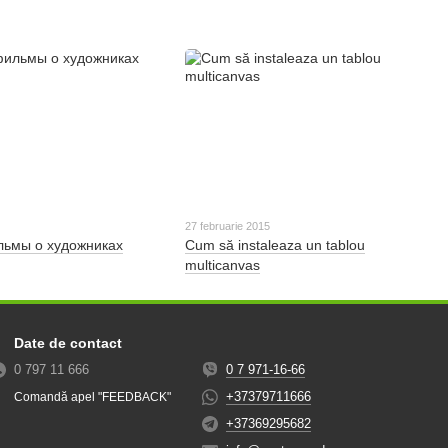
27 februarie 2015
ьмы о художниках
Cum să instaleaza un tablou
multicanvas
Date de contact
0 797 11 666
0 7 971-16-66
+37379711666
Comandă apel "FEEDBACK"
+37369295682