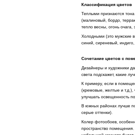
Классификация цветов
Теплыми признаются тона «
(малиновый, бордо, терра
тепло весны, огонь очага
Холодными (это мужские ви
синий, сиреневый, индиго, 
Сочетание цветов с по
Дизайнеры и художники да
света подскажет, какие л
К примеру, если в помеще
(кремовые, желтые и т.д.)
улучшать освещенность п
В южных районах лучше по
серые оттенки).
Колер фотообоев, особенн
пространство помещения. 
небольшой комнате будет 