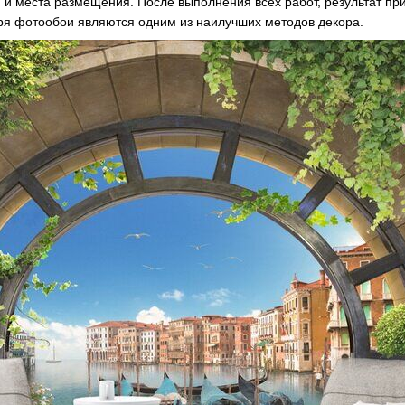
и места размещения. После выполнения всех работ, результат прив
зря фотообои являются одним из наилучших методов декора.