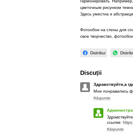
гармонировать. Например,
цветочным рисунком темны
Здесь уместна и абстракци
Фотообои на стены для спа
свое творчество, фотообои
Distribui
Distrib
Discuții
Здравствуйте,а гд
Мне понравились ф
Răspunde
Администра
Здравствуйте
ссылке:
https
Răspunde