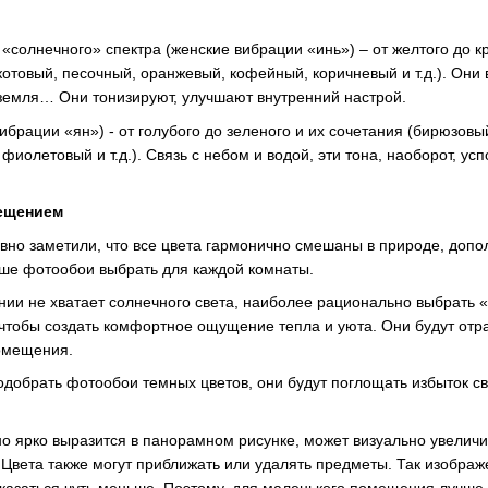
солнечного» спектра (женские вибрации «инь») – от желтого до кр
котовый, песочный, оранжевый, кофейный, коричневый и т.д.). Они
, земля… Они тонизируют, улучшают внутренний настрой.
брации «ян») - от голубого до зеленого и их сочетания (бирюзовы
фиолетовый и т.д.). Связь с небом и водой, эти тона, наоборот, усп
мещением
вно заметили, что все цвета гармонично смешаны в природе, допол
учше фотообои выбрать для каждой комнаты.
нии не хватает солнечного света, наиболее рационально выбрать 
, чтобы создать комфортное ощущение тепла и уюта. Они будут отр
омещения.
добрать фотообои темных цветов, они будут поглощать избыток св
о ярко выразится в панорамном рисунке, может визуально увелич
Цвета также могут приближать или удалять предметы. Так изображе
казаться чуть меньше. Поэтому, для маленького помещения лучше