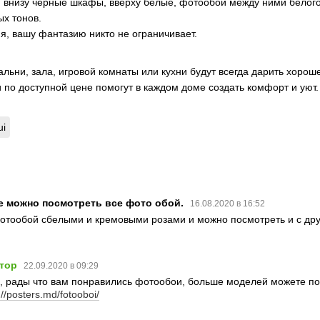
 внизу черные шкафы, вверху белые, фотообои между ними белого
х тонов.
я, вашу фантазию никто не ограничивает.
льни, зала, игровой комнаты или кухни будут всегда дарить хорош
 по доступной цене помогут в каждом доме создать комфорт и уют.
ui
е можно посмотреть все фото обой.
16.08.2020 в 16:52
отообой сбелыми и кремовыми розами и можно посмотреть и с дру
тор
22.09.2020 в 09:29
, рады что вам понравились фотообои, больше моделей можете пос
://posters.md/fotooboi/