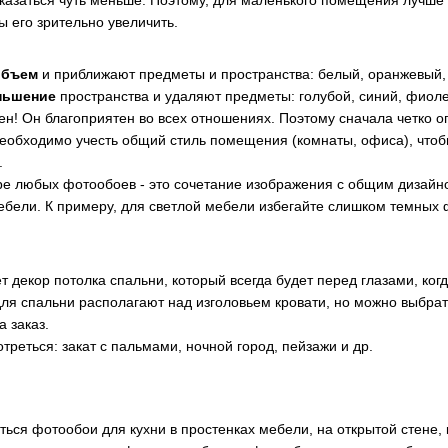
ы его зрительно увеличить.
объем
и приближают предметы и пространства: белый, оранжевый
ньшение
пространства и удаляют предметы: голубой, синий, фиоле
ен! Он благоприятен во всех отношениях. Поэтому сначала четко о
еобходимо учесть общий стиль помещения (комнаты, офиса), что
.
е любых фотообоев - это сочетание изображения с общим дизайно
ебели. К примеру, для светлой мебели избегайте слишком темных 
декор потолка спальни, который всегда будет перед глазами, когд
для спальни располагают над изголовьем кровати, но можно выбрат
а заказ.
отреться: закат с пальмами, ночной город, пейзажи и др.
ься фотообои для кухни в простенках мебели, на открытой стене, 