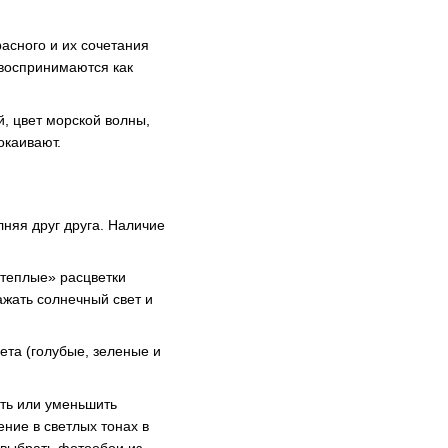
асного и их сочетания
 воспринимаются как
й, цвет морской волны,
окаивают.
няя друг друга. Наличие
«теплые» расцветки
ажать солнечный свет и
ета (голубые, зеленые и
ить или уменьшить
ние в светлых тонах в
 выбрать фотообои из