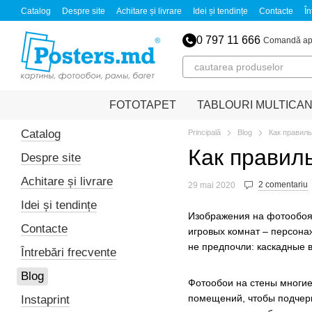
Mergi la conținutul principal
Catalog
Despre site
Achitare și livrare
Idei și tendințe
Contacte
În
0 797 11 666
Comandă ap
FOTOTAPET
TABLOURI MULTICA
Catalog
Principală
Blog
Как правил
Как правил
Despre site
Achitare și livrare
2 comentariu
29 mai 2020
Idei și tendințe
Изображения на фотообоя
Contacte
игровых комнат – персона
не предпочли: каскадные в
Întrebări frecvente
Blog
Фотообои на стены многие
помещений, чтобы подчерк
Instaprint