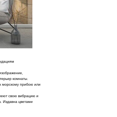
ендациям
 изображение,
нтерьер комнаты.
 к морскому прибою или
имеют свою вибрацию и
а. Издавна цветами