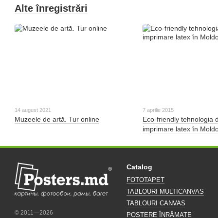
Alte înregistrări
14 august 2021
7 aprilie 2015
Muzeele de artă. Tur online
Eco-friendly tehnologia 
imprimare latex în Mold
Catalog
FOTOTAPET
TABLOURI MULTICANVAS
TABLOURI CANVAS
© 2011—2026
POSTERE ÎNRĂMATE