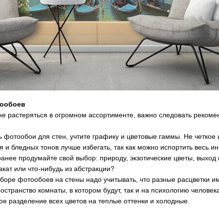
тообоев
не растеряться в огромном ассортименте, важно следовать реком
ь фотообои для стен, учтите графику и цветовые гаммы. Не четкое
 и бледных тонов лучше избегать, так как можно испортить весь и
ранее продумайте свой выбор: природу, экзотические цветы, выход
кат или что-нибудь из абстракции?
выборе фотообоев на стены надо учитывать, что разные расцветки 
ространство комнаты, в котором будут, так и на психологию человек
ое разделение всех цветов на теплые оттенки и холодные.