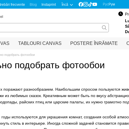
Рус
Рум
trebări frecvente
Blog
Instaprint
Încă
Pr
el
Lu
S
D
NVAS
TABLOURI CANVAS
POSTERE ÎNRĂMATE
O
ьно подобрать фотообои
ьно подобрать фотообои
х поражают разнообразием. Наибольшим спросом пользуются живо
жи из любимых сказок. Креативным может быть по вкусу абстракцио
одопады, райских птиц или царские палаты, их нужно грамотно под
 годы используются для украшения комнат, создания особой атмо
нуть стиль в интерьере. Иногда сложной задачей становится прав