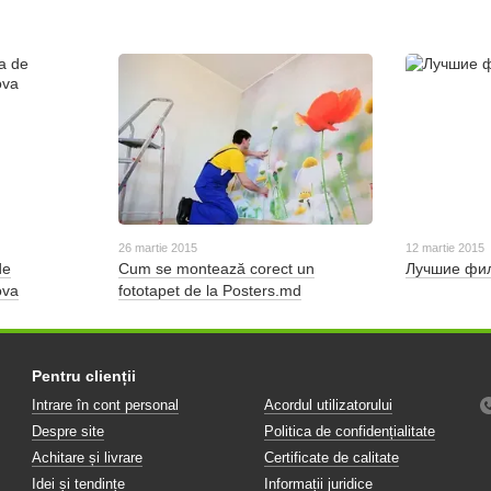
26 martie 2015
12 martie 2015
de
Cum se montează corect un
Лучшие фил
ova
fototapet de la Posters.md
Pentru clienții
Intrare în cont personal
Acordul utilizatorului
Despre site
Politica de confidențialitate
Achitare și livrare
Certificate de calitate
Idei și tendințe
Informații juridice